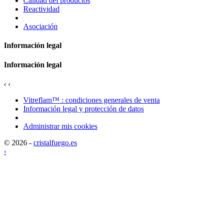
Calidad del productos
Reactividad
Asociación
Información legal
Información legal
‹
‹
Vitreflam™ : condiciones generales de venta
Información legal y protección de datos
Administrar mis cookies
© 2026 -
cristalfuego.es
‹