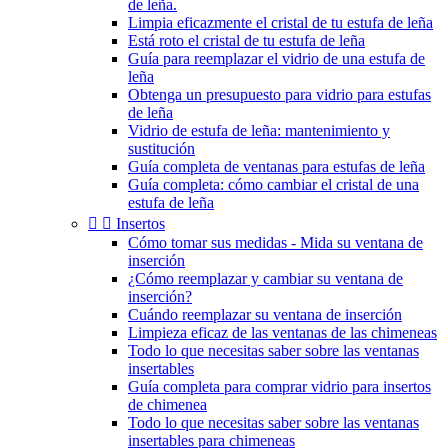
de leña.
Limpia eficazmente el cristal de tu estufa de leña
Está roto el cristal de tu estufa de leña
Guía para reemplazar el vidrio de una estufa de
leña
Obtenga un presupuesto para vidrio para estufas
de leña
Vidrio de estufa de leña: mantenimiento y
sustitución
Guía completa de ventanas para estufas de leña
Guía completa: cómo cambiar el cristal de una
estufa de leña


Insertos
Cómo tomar sus medidas - Mida su ventana de
inserción
¿Cómo reemplazar y cambiar su ventana de
inserción?
Cuándo reemplazar su ventana de inserción
Limpieza eficaz de las ventanas de las chimeneas
Todo lo que necesitas saber sobre las ventanas
insertables
Guía completa para comprar vidrio para insertos
de chimenea
Todo lo que necesitas saber sobre las ventanas
insertables para chimeneas