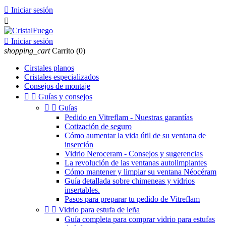

Iniciar sesión


Iniciar sesión
shopping_cart
Carrito
(0)
Cirstales planos
Cristales especializados
Consejos de montaje


Guías y consejos


Guías
Pedido en Vitreflam - Nuestras garantías
Cotización de seguro
Cómo aumentar la vida útil de su ventana de
inserción
Vidrio Neroceram - Consejos y sugerencias
La revolución de las ventanas autolimpiantes
Cómo mantener y limpiar su ventana Néocéram
Guía detallada sobre chimeneas y vidrios
insertables.
Pasos para preparar tu pedido de Vitreflam


Vidrio para estufa de leña
Guía completa para comprar vidrio para estufas