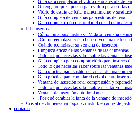
Guía para reemplazar el vidrio de una estufa de le
Obtenga un presupuesto para vidrio para estufas de
Vidrio de estufa de leña: mantenimiento y sustituc
Guía completa de ventanas para estufas de leña
Guía completa: cómo cambiar el cristal de una estu


Insertos
Cómo tomar sus medidas - Mida su ventana de ins
¿Cómo reemplazar y cambiar su ventana de inserc
Cuándo reemplazar su ventana de inserción
Limpieza eficaz de las ventanas de las chimeneas
Todo lo que necesitas saber sobre las ventanas inse
Guía completa para comprar vidrio para insertos 
Todo lo que necesitas saber sobre las ventanas ins
Guía práctica para sustituir el cristal de una chimen
Guía práctica para cambiar el cristal de un inserto
Ventana de inserción rota: comprensión y reparaci
Todo lo que necesitas saber sobre insertar ventanas
Ventana de inserción autolimpiante
¿Por qué cambiar la junta de la ventana de inserci
Cristal de chimenea en España: medir bien antes de pedir
contacto