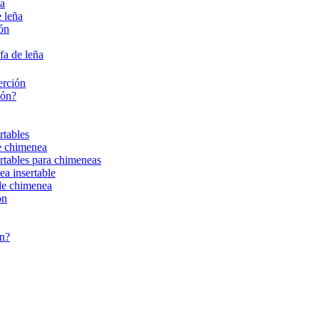
ña
 leña
ión
fa de leña
erción
ión?
rtables
de chimenea
ertables para chimeneas
ea insertable
 de chimenea
ón
ón?