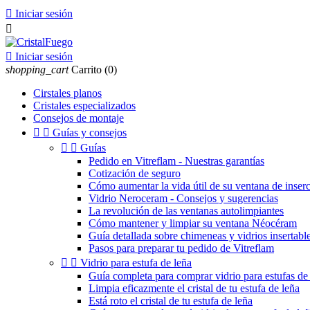

Iniciar sesión


Iniciar sesión
shopping_cart
Carrito
(0)
Cirstales planos
Cristales especializados
Consejos de montaje


Guías y consejos


Guías
Pedido en Vitreflam - Nuestras garantías
Cotización de seguro
Cómo aumentar la vida útil de su ventana de inser
Vidrio Neroceram - Consejos y sugerencias
La revolución de las ventanas autolimpiantes
Cómo mantener y limpiar su ventana Néocéram
Guía detallada sobre chimeneas y vidrios insertable
Pasos para preparar tu pedido de Vitreflam


Vidrio para estufa de leña
Guía completa para comprar vidrio para estufas de 
Limpia eficazmente el cristal de tu estufa de leña
Está roto el cristal de tu estufa de leña