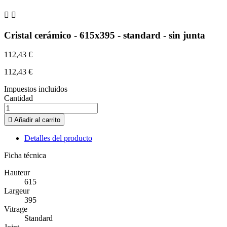


Cristal cerámico - 615x395 - standard - sin junta
112,43 €
112,43 €
Impuestos incluidos
Cantidad

Añadir al carrito
Detalles del producto
Ficha técnica
Hauteur
615
Largeur
395
Vitrage
Standard