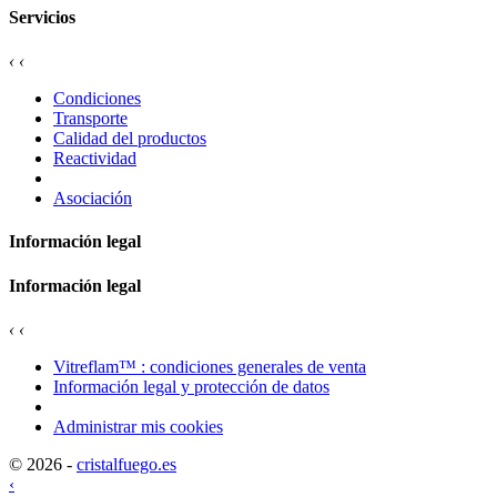
Servicios
‹
‹
Condiciones
Transporte
Calidad del productos
Reactividad
Asociación
Información legal
Información legal
‹
‹
Vitreflam™ : condiciones generales de venta
Información legal y protección de datos
Administrar mis cookies
© 2026 -
cristalfuego.es
‹