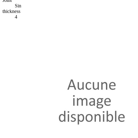
Joint
Sin
thickness
4