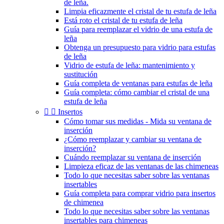
de leña.
Limpia eficazmente el cristal de tu estufa de leña
Está roto el cristal de tu estufa de leña
Guía para reemplazar el vidrio de una estufa de
leña
Obtenga un presupuesto para vidrio para estufas
de leña
Vidrio de estufa de leña: mantenimiento y
sustitución
Guía completa de ventanas para estufas de leña
Guía completa: cómo cambiar el cristal de una
estufa de leña


Insertos
Cómo tomar sus medidas - Mida su ventana de
inserción
¿Cómo reemplazar y cambiar su ventana de
inserción?
Cuándo reemplazar su ventana de inserción
Limpieza eficaz de las ventanas de las chimeneas
Todo lo que necesitas saber sobre las ventanas
insertables
Guía completa para comprar vidrio para insertos
de chimenea
Todo lo que necesitas saber sobre las ventanas
insertables para chimeneas