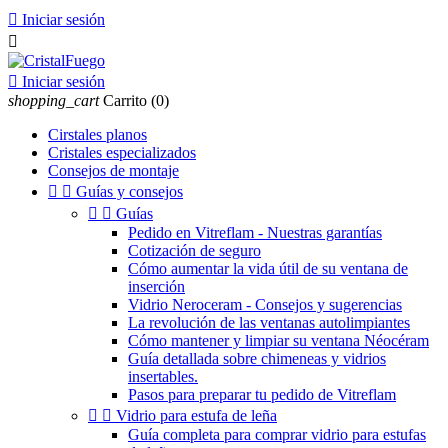

Iniciar sesión


Iniciar sesión
shopping_cart
Carrito
(0)
Cirstales planos
Cristales especializados
Consejos de montaje


Guías y consejos


Guías
Pedido en Vitreflam - Nuestras garantías
Cotización de seguro
Cómo aumentar la vida útil de su ventana de
inserción
Vidrio Neroceram - Consejos y sugerencias
La revolución de las ventanas autolimpiantes
Cómo mantener y limpiar su ventana Néocéram
Guía detallada sobre chimeneas y vidrios
insertables.
Pasos para preparar tu pedido de Vitreflam


Vidrio para estufa de leña
Guía completa para comprar vidrio para estufas