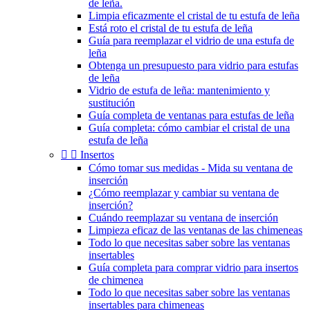
de leña.
Limpia eficazmente el cristal de tu estufa de leña
Está roto el cristal de tu estufa de leña
Guía para reemplazar el vidrio de una estufa de
leña
Obtenga un presupuesto para vidrio para estufas
de leña
Vidrio de estufa de leña: mantenimiento y
sustitución
Guía completa de ventanas para estufas de leña
Guía completa: cómo cambiar el cristal de una
estufa de leña


Insertos
Cómo tomar sus medidas - Mida su ventana de
inserción
¿Cómo reemplazar y cambiar su ventana de
inserción?
Cuándo reemplazar su ventana de inserción
Limpieza eficaz de las ventanas de las chimeneas
Todo lo que necesitas saber sobre las ventanas
insertables
Guía completa para comprar vidrio para insertos
de chimenea
Todo lo que necesitas saber sobre las ventanas
insertables para chimeneas