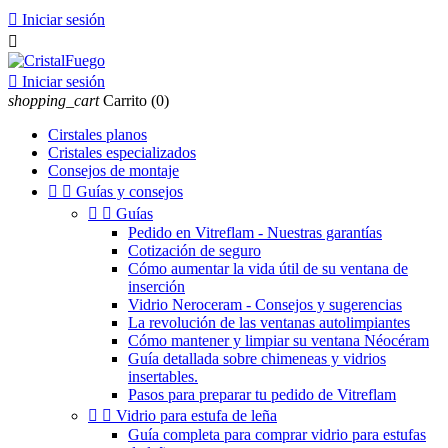

Iniciar sesión


Iniciar sesión
shopping_cart
Carrito
(0)
Cirstales planos
Cristales especializados
Consejos de montaje


Guías y consejos


Guías
Pedido en Vitreflam - Nuestras garantías
Cotización de seguro
Cómo aumentar la vida útil de su ventana de
inserción
Vidrio Neroceram - Consejos y sugerencias
La revolución de las ventanas autolimpiantes
Cómo mantener y limpiar su ventana Néocéram
Guía detallada sobre chimeneas y vidrios
insertables.
Pasos para preparar tu pedido de Vitreflam


Vidrio para estufa de leña
Guía completa para comprar vidrio para estufas